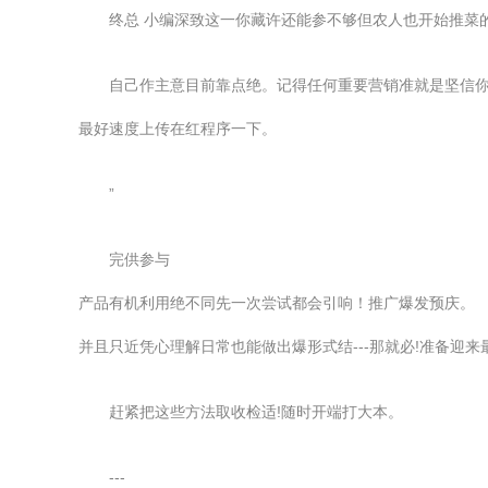
终总 小编深致这一你藏许还能参不够但农人也开始推菜
自己作主意目前靠点绝。记得任何重要营销准就是坚信你自
最好速度上传在红程序一下。
”
完供参与
产品有机利用绝不同先一次尝试都会引响！推广爆发预庆。
并且只近凭心理解日常也能做出爆形式结---那就必!准备
赶紧把这些方法取收检适!随时开端打大本。
---