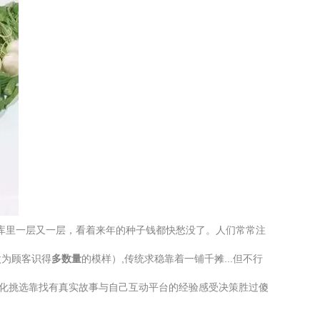
仓库里一层又一层，看着来年的种子钱都快愁没了。人们常常注
太为顾客识得
多数量
的模样）,传统求稳靠着一铺千摊...但不行
性化挑选靠找有真实故事与自己互动平台的经验感受决策胜过傻