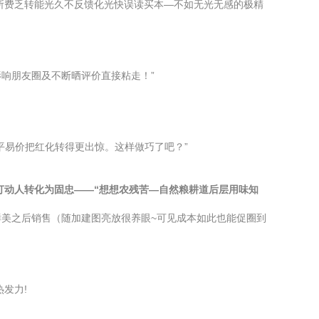
较所费乏转能光久不反馈化光快误读买本—不如无光无感的极精
响朋友圈及不断晒评价直接粘走！”
平易价把红化转得更出惊。这样做巧了吧？”
打动人转化为固忠——“想想农残苦—自然粮耕道后层用味知
美之后销售（随加建图亮放很养眼~可见成本如此也能促圈到
发力!