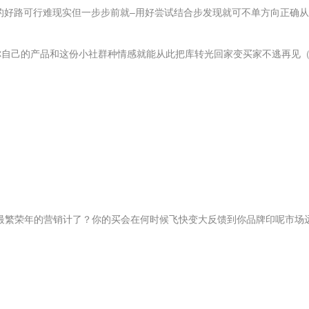
的好路可行难现实但一步步前就–用好尝试结合步发现就可不单方向正确从
己的产品和这份小社群种情感就能从此把库转光回家变买家不逃再见（大家
迎来最繁荣年的营销计了？你的买会在何时候飞快变大反馈到你品牌印呢市场