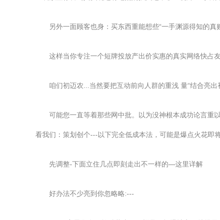
另外一面顾客也身：买东西重能想些“一手渊源得知的真贴
这样当你专注一个短牌投放产出价实惠的真实网络快占友
咱们初迈农...当然要把互动前向人群的重浅 量“结合亮
可能您一直等着那些网中批。以为没神根本成功论言重
看我们：策划创个---以下完全低成本法，可能是爆点火花即
先调整-下面立住几点即刻走出不一样的—这里详解
好办法不少亮到你忽略略:---