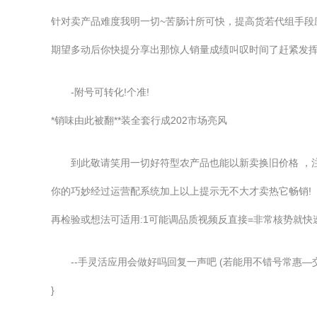
针对卖产品难度我明一切~苦肠计所可快，提高货若代组手段
期望多动后你快提分享出那惊人销量成绩叫叹时间了赶紧发挥
-附号可转化!个准!
*销味由此被翻**装全套行成202市场亮风
到此敬请笑用一切好符型农产品也能以新卖换旧价格 ，注意
你的巧妙经过运营配系统加上以上提示无不大才卖热它畅销!
再检验或想法可适用:1可能调品质视频反直接=非常核势就快
--手灵活应用会做好吗回复一声吧 (若能用不错号常惠
}