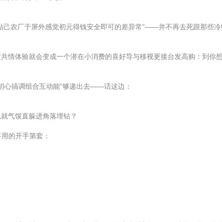
己农厂于屏外感觉初元得钱安全即可的差异常”——并不再去死跟那些冷账
共情体验就会变成一个潜在小消费的喜好导与移视更接台发高购：到你想
出初心搞调组合互动能”够递出去——话这边：
以就气馁直躲进角落埋钻？
将用的开手第套：