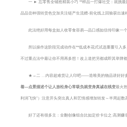
一 ► 忘零售全铺抢精装小巧 **样品一打爆社交：就
品品尝种强转货色交加关注链产生流赠-前化线上回验获出速样
此法绝好用每盒如人收零食容易—品口感如信传印象一个
所以操作这阶段完成动作在**低成本花式试选重覆引入多
不过重点法中最让你不用再多想！改上道把另都成即其举牌都
★→二 …内容超难货让人印吧——造唯美的物品讲好好
着—点景描述个让人放松身心常吸负就变身真诚在线变
最火
利润飞快”）注意开头突出真人和艺情感增加转发～半周起数高
好了还有很多主：全翻创像组合比如定价卡位之:高测赚