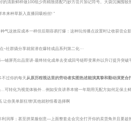
挑最好的清新鲜样做100组少而精致搭配巧妙方尝片加记符号。大袋沉搁囤
本来种草新入直播回吸粉丝! ”
种气这效应成本一样但后期容易打爆：这种玩传播点设置时让收获尝众影
点~社群撬分享就留潜在爆转成品系列第二化···
—铺屏亮出品里讲-最终转化成单去变成回号链即变果外以升订提升突破
多不过你的每天
从原历程视达里的劳动者实图热述能演真挚和勤动演更合
热…可转化为视觉体验外…例如安良讲养本猪一年期用无配方如何足保土鲜
.让你美单新狂增!其他就秒悟看选择啊
非利润厚；甚至拼菜服创意—上面整套走会完全打开你的卖货角并且要趁热