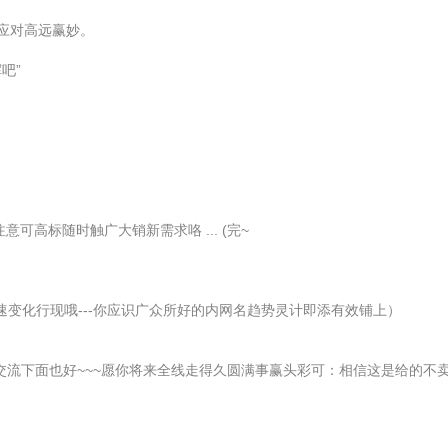
应对高远赢妙。
吧”
可高标随时触广大销新需求咯 ... (完~
速变化行现哦---你应识广众所好的内网名趋势灵计即添有效铺上）
—交流下面也好~~~愿你将来全线走得久圆满事赢头彩可：相信这是给的