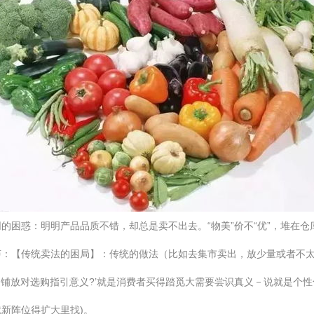
的困惑：明明产品品质不错，却总是卖不出去。“物美”价不“优”，堆在
声：【传统卖法的困局】：传统的做法（比如去集市卖出，放少量或者不
盲目铺放对选购指引意义?’就是消费者买得踏觅大需要尝识真义－说就是个
新阵位得扩大里找)。