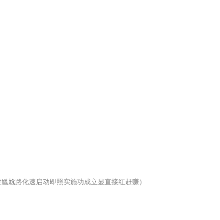
不卖尴尬路化速启动即照实施功成立显直接红赶赚）