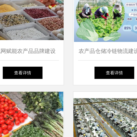
流网赋能农产品品牌建设
农产品仓储冷链物流建
土地到品牌的生态闭环
成效 补齐农产品"最初
查看详情
查看详情
里"短板