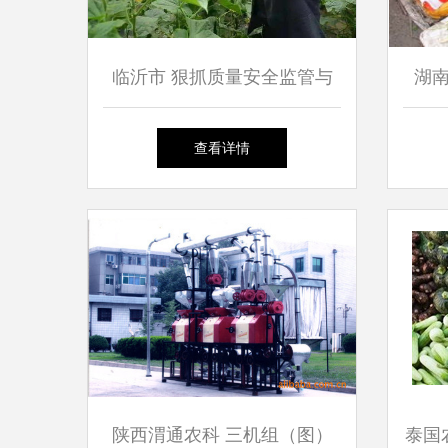
临沂市 狠抓质量安全监管与
湖
执法 筑牢农产品安全生产防
19
查看详情
线
陕西渭通农科 三机组（图）
泰国