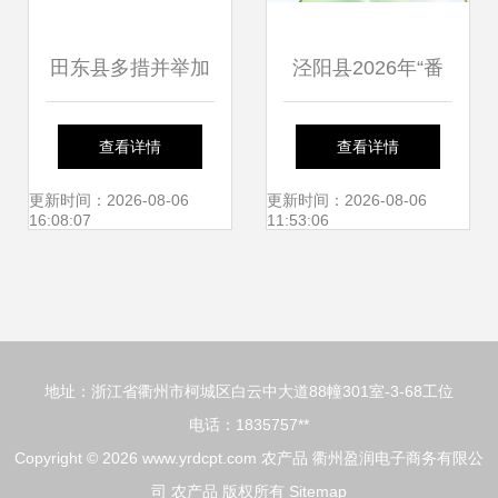
田东县多措并举加
泾阳县2026年“番
大农产品抽检力
茄领鲜 陕亮生
查看详情
查看详情
度，全力守护群
活”农产品产销对接
更新时间：2026-08-06
更新时间：2026-08-06
16:08:07
11:53:06
众“舌尖上的安全”
活动圆满举行
地址：浙江省衢州市柯城区白云中大道88幢301室-3-68工位
电话：1835757**
Copyright © 2026
www.yrdcpt.com
农产品
衢州盈润电子商务有限公
司
农产品
版权所有
Sitemap