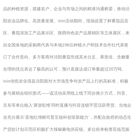
品的种植资源，搭建农户、企业与市场之间的精准沟通桥梁，推动泾
阳农业品牌化、高质量发展。\n\n活动期间，现场设置了鲜番茄品尝
区、番茄深加工产品展示区、陕西特色农产品展销区等立体展区，来
自全国各地的采购商代表与本地196位种植大户和技术合作社代表签
订了合作意向。多方客商对泾阳番茄凭借其水分足、果形佳、含糖量
合理的优点表达了极高的认可，预计直接达成订单量超过20万吨。
\n\n传统农业强县泾阳面对大市场竞争对农产品上行的高标准，积极
参与展销会组织形式——该活动采用线上线下同步推介方式，抖音、
京东等单位植入‘屏游彰维’同时直播与抖音连锁平贸活跃带货。当地企
业充分展示‘圣地红缯粮司普互链科创室新能力’，并配合政府的动态生
产贷款计划示范区积极扩大辣椒酱电供应链。多位前来检查莅临范振