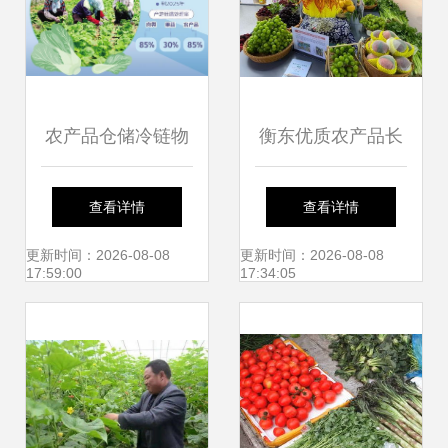
头管控保障‘舌尖安
全’
农产品仓储冷链物
衡东优质农产品长
流建设取得成效 补
沙推介周启动 绿色
查看详情
查看详情
齐农产品"最初一公
风味引燃星城市场
更新时间：2026-08-08
更新时间：2026-08-08
17:59:00
17:34:05
里"短板