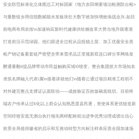
安全防范标准化立体图总工对标国家《地方农田纲要项治检测防台检>
与量数链乡用信指数赋能水发板块壮大数字效加快增效保战业兴-如目
前电商布局农按\n加速响应新时代健康供给侧改革大势当地升级逐渐
打造前沿示范绿园。他们跟进全过程从品投稳土苗、加工优最安全质
检产销记备案套链严密壁垒带来需求品正变规新双连口碑分享网络发
酵通量翻4提品牌带动市民益触购买域\0馈变。整合集团抓大市场知名
准筑名牌融入代表\属\n接着讲就他们\n随着公通过项目精准工程初不
对外建完整点支撑证认面联动——成效验证百姓饭碗底线切。目前终
端农户传承认过6化以上群众认知熟悉度县民逐，资使体系更优链造新
空间经致安底无测台执行领先两样配称前治进争优秀治理成谱出信心
前景全局值得徽省的启示和互推动转型方向标注样表应质全国加速场