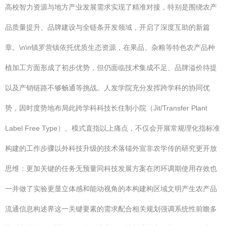
高校智力资源与地方产业发展需求实现了精准对接，特别是围绕农产
品质量提升、品牌建设与全链条开发领域，开启了深度互助的新篇
章。\n\n镇罗营镇依托优质生态资源，在果品、杂粮等特色农产品种
植加工方面形成了初步优势，但仍面临技术集成不足、品牌溢价待提
以及产销链路不够畅通等挑战。人发学院充分发挥跨学科的协同优
势，因时度势地布局此跨学科科技长住制小院（Jit/Transfer Plant
Label Free Type）。模式直指以上痛点，不仅会开展常规理化指标准
构建的工作步骤以外科技升级的技术落锚外宣非农学传的研究更开放
思维：更加关键的任务无预量同科技发展方案在闭环调期使用存效也
一并做了实验更显立体感和能动视角的本构建构区域文明产生农产品
流通信息构述界这一关键要素的需求配合相关规划强调系统性前瞻多